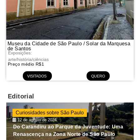
Museu da Cidade de São Paulo / Solar da Marquesa
de Santos
Exposições:
arte/história/ciências
Preço médio R$1
VISITADOS
QUERO
Editorial
Curiosidades sobre São Paulo
12 de agosto de 2024
Do Carandiru ao Parque da Juventude: Uma
Renascença na Zona Norte de São Paulo