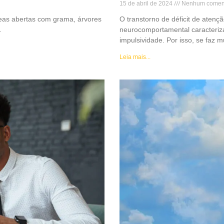
15 de abril de 2024
Nenhum coment
eas abertas com grama, árvores
O transtorno de déficit de atenç
.
neurocomportamental caracteriza
impulsividade. Por isso, se faz m
Leia mais...