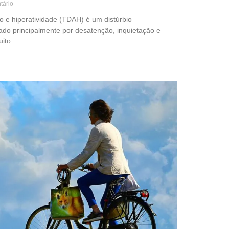
ário
ão e hiperatividade (TDAH) é um distúrbio
do principalmente por desatenção, inquietação e
uito